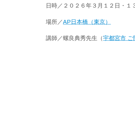
日時／２０２６
年３月１２
日・１
場所／
AP日本橋（東京）
講師／螺良典秀先生（
宇都宮市 ご